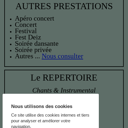
AUTRES PRESTATIONS
Apéro concert
Concert
Festival
Fest Deiz
Soirée dansante
Soirée privée
Autres ...
Nous consulter
Le REPERTOIRE
Chants & Instrumental
Avant deux de Bazouges
Nous utilisons des cookies
Andro retourné
Avant deux de la Mézière
Ce site utilise des cookies internes et tiers
Bal de Broons
pour analyser et améliorer votre
Bal de Sarzeau
navigation.